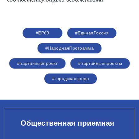
#ЕР69
#ЕдинаяРоссия
#НароднаяПрограмма
#партийныйпроект
#партийныепроекты
#городскаясреда
Общественная приемная