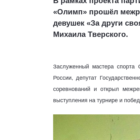
В рамках проекта пар
«Олимп» прошёл межр
девушек «За други св
Михаила Тверского.
Заслуженный мастера спорта С
России, депутат Государствен
соревнований и открыл межре
выступления на турнире и побе