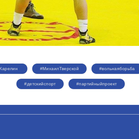
Карелин
#МихаилТверской
#вольнаяборьба
#детскийспорт
#партийныйпроект