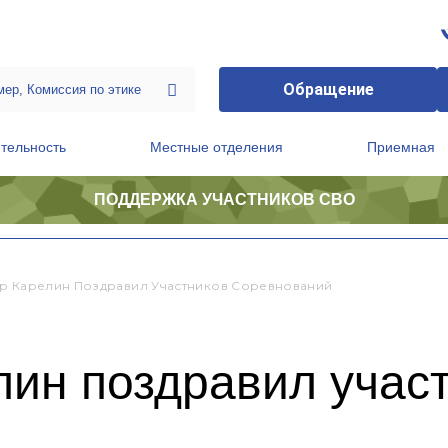
Обращение
тельность
Местные отделения
Приемная
ПОДДЕРЖКА УЧАСТНИКОВ СВО
ственной приемной Председателя Партии
Президиум регионального политического совета
р Карелин Поздравил Участников Соревнований
лин поздравил учас