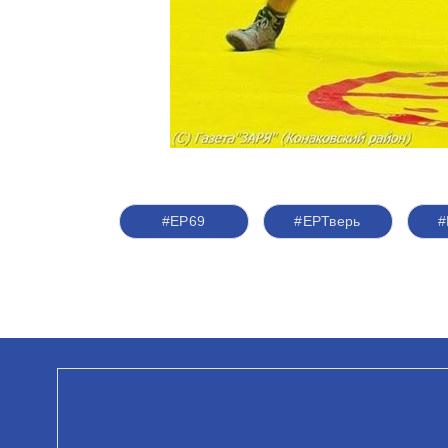
#ЕР69
#ЕРТверь
#