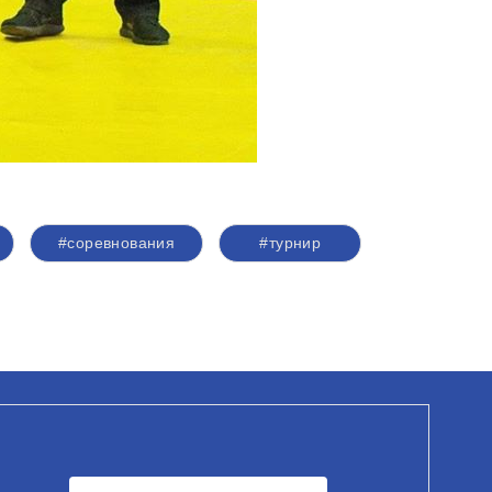
#соревнования
#турнир