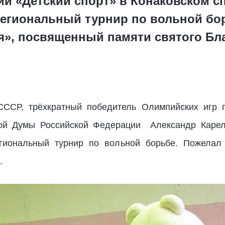
тии «Детский спорт» в Конаковском 
егиональный турнир по вольной бо
оя», посвященный памяти святого Бл
ССР, трёхкратный победитель Олимпийских игр п
ной Думы Российской Федерации Александр Карел
гиональный турнир по вольной борьбе. Пожела
д.