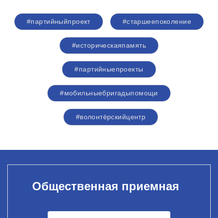
#партийныйпроект
#старшеепоколение
#историческаяпамять
#партийныепроекты
#мобильныебригадыпомощи
#волонтёрскийцентр
Общественная приемная