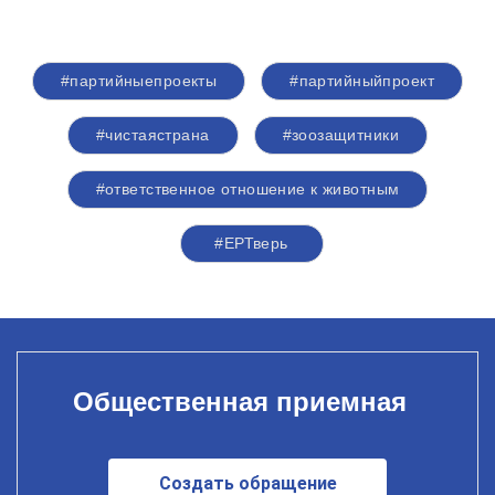
#партийныепроекты
#партийныйпроект
#чистаястрана
#зоозащитники
#ответственное отношение к животным
#ЕРТверь
Общественная приемная
Создать обращение