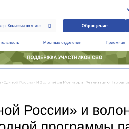
Обращение
тельность
Местные отделения
Приемная
ПОДДЕРЖКА УЧАСТНИКОВ СВО
ственной приемной Председателя Партии
Президиум регионального политического совета
ы «Единой России» И Волонтёры Мониторят Реализацию Народно
ной России» и воло
одной программы п