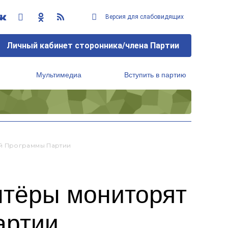
Версия для слабовидящих
Личный кабинет сторонника/члена Партии
Мультимедиа
Вступить в партию
Региональный исполнительный комитет
й Программы Партии
нтёры мониторят
артии