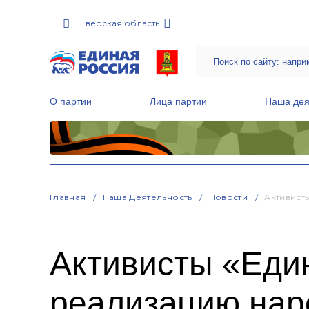
Тверская область
О партии
Лица партии
Наша дея
Местные общественные приемные Партии
Руководитель Региональной обще
Народная программа «Единой России»
Главная
Наша Деятельность
Новости
Активист
Активисты «Еди
реализацию нар