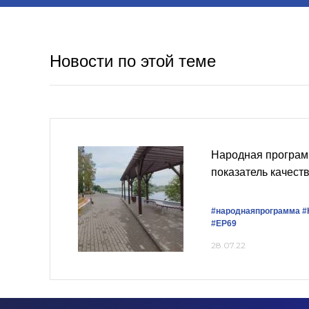
Новости по этой теме
Народная програм
показатель качест
#народнаяпрограмма
#
#ЕР69
28.07.22