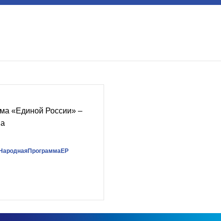
ма «Единой России» –
ва
НароднаяПрограммаЕР