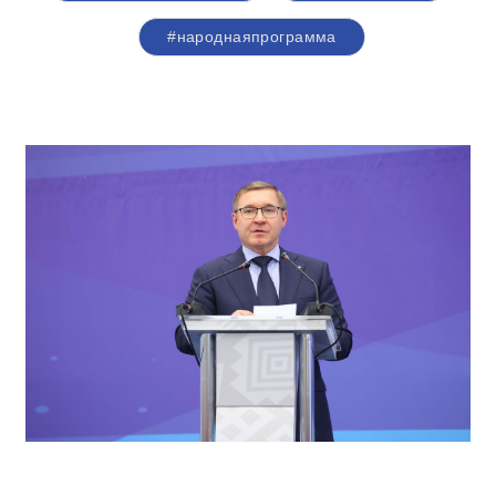
#народнаяпрограмма