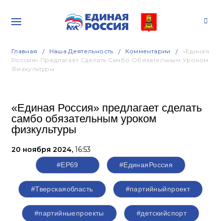
Главная
Наша Деятельность
Комментарии
«Единая
Россия» Предлагает Сделать Самбо Обязательным Уроком
Физкультуры
«Единая Россия» предлагает сделать
самбо обязательным уроком
физкультуры
20 ноября 2024,
16:53
#ЕР69
#‎ЕдинаяРоссия
#Тверскаяобласть
#партийныйпроект
#партийныепроекты
#детскийспорт